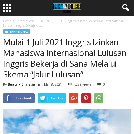
Home
International
Mulai 1 Juli 2021 Inggris Izinkan Mahasiswa Internasional
Lulusan Inggris Bekerja di...
INTERNATIONAL
Mulai 1 Juli 2021 Inggris Izinkan
Mahasiswa Internasional Lulusan
Inggris Bekerja di Sana Melalui
Skema “Jalur Lulusan”
By
Beatrix Christiana
-
Mar 8, 2021
1,288 views
0
Facebook
Twitter