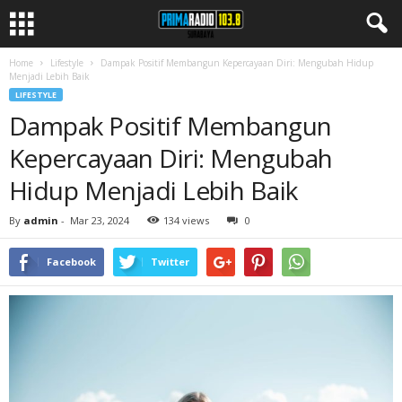
Home
Lifestyle
Dampak Positif Membangun Kepercayaan Diri: Mengubah Hidup
Menjadi Lebih Baik
LIFESTYLE
Dampak Positif Membangun
Kepercayaan Diri: Mengubah
Hidup Menjadi Lebih Baik
By
admin
-
Mar 23, 2024
134 views
0
Facebook
Twitter